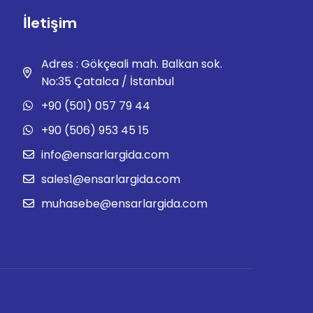
İletişim
Adres : Gökçeali mah. Balkan sok.
No:35 Çatalca / İstanbul
+90 (501) 057 79 44
+90 (506) 953 45 15
info@ensarlargida.com
sales1@ensarlargida.com
muhasebe@ensarlargida.com